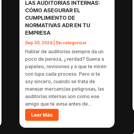
LAS AUDITORÍAS INTERNAS:
CÓMO ASEGURAR EL
CUMPLIMIENTO DE
NORMATIVAS ADR EN TU
EMPRESA
Sep 30, 2024
|
Sin categorizar
Hablar de auditorías siempre da un
poco de pereza, ¿verdad? Suena a
papeleo, revisiones y a que te miren
con lupa cada proceso. Pero si te
soy sincero, cuando se trata de
manejar mercancías peligrosas, las
auditorías internas son como ese
amigo que te avisa antes de...
Leer Más